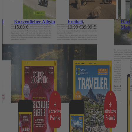
nd
Kurvenfieber Allgäu
Freiheit
Harl
*
15,00 €
19,99 €
39,99 €
Motor
7,99 
Das könnte Ihnen auch gefallen