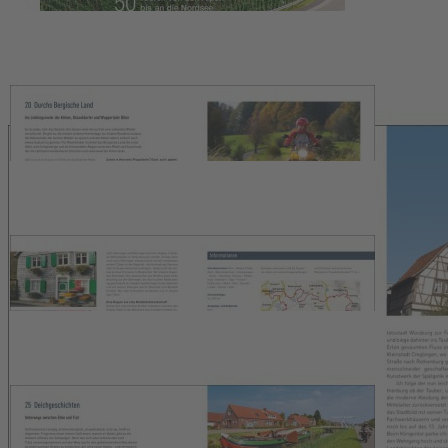
Deleker
50 Touren von den Alpen bis an die Nordsee
34,99 €
1
Zum Warenkorb hinzufügen
oder im Handel kaufen
Zur Wunschliste hinzufügen
Sofort lieferbar
50 schöne Touren in allen Regionen Deutschlands führen von den
Alpen bis zur Ostsee. Mit vielen praktischen Tipps und
umfangreichem Serviceteil.
224 Seiten, ca. 230 Abbildungen, Format 22,5 x 27,1 cm,
Hardcover
Beschreibung
Der Klassiker generalüberholt und mit 10 neuen Touren erweitert:
Von der deutschen Alpenstraße im Süden bis zur Ostseetour stellt
dieser Band 50 ausgesucht schöne Touren in allen Regionen
Deutschlands vor. Es geht durch den Schwarzwald und die
Schwäbische Alb, ins Bergische Land und die Eifel, durchs
Sächsische Burgenland und über die Deutsche Märchenstraße bis
zur Mecklenburger Seenplatte. Wer diese Eindrücke auf sich wirken
lassen will, unternimmt die Deutschlanddurchquerung von den