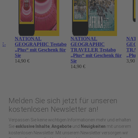
o
NATIONAL
NATIONAL
NAT
 E-
GEOGRAPHIC Testabo
GEOGRAPHIC
GEO
„Plus“ mit Geschenk für
TRAVELER Testabo
TRAV
Sie
„Plus“ mit Geschenk für
„Plus
14,90 €
Sie
3,90 
14,90 €
Melden Sie sich jetzt für unseren
kostenlosen Newsletter an!
Verpassen Sie keine wichtigen Informationen mehr und erhalten
Sie
exklusive Inhalte
,
Angebote
und
Neuigkeiten
mit unserem
kostenlosen Newsletter. Mit unserem Newsletter versorgen wir