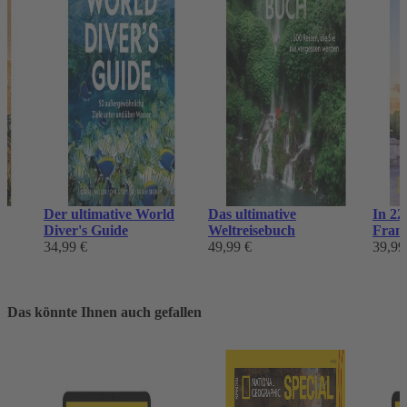
Der ultimative World
Das ultimative
In 22
Diver's Guide
Weltreisebuch
Fran
34,99 €
49,99 €
39,99
Das könnte Ihnen auch gefallen