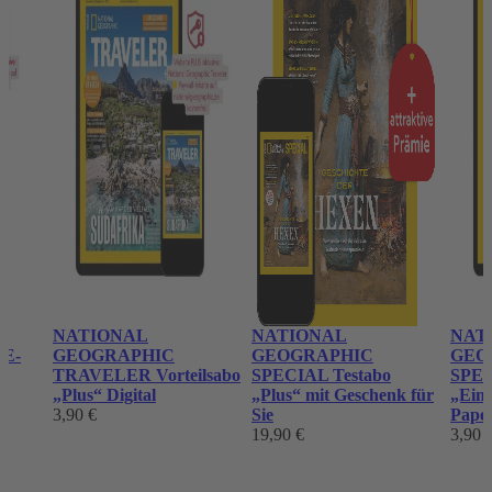
o
NATIONAL
NATIONAL
NAT
 E-
GEOGRAPHIC
GEOGRAPHIC
GEO
TRAVELER Vorteilsabo
SPECIAL Testabo
SPEC
„Plus“ Digital
„Plus“ mit Geschenk für
„Eins
3,90 €
Sie
Pape
19,90 €
3,90 