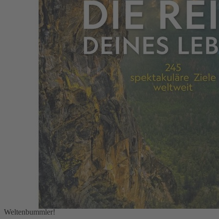
Zum Anfang der Bildergalerie springen
Die Reise deines Lebens
245 spektakuläre Ziele weltweit
49,99 €
39,99 €
Vorzugspreis für Abonnenten
1
Zum Warenkorb hinzufügen
oder im Handel kaufen
Zur Wunschliste hinzufügen
Sofort lieferbar
Die Reiseexperten von National Geographic enthüllen die 245
aufregendsten Abenteuerreisen der Welt. Ein Must-have für alle
Weltenbummler!