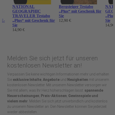
NATIONAL
Bergsteiger Testabo
NAT
GEOGRAPHIC
„Plus“ mit Geschenk für
GEOG
TRAVELER Testabo
Sie
„Plus
 E-
„Plus“ mit Geschenk für
12,90 €
Sie
Sie
14,90
14,90 €
Melden Sie sich jetzt für unseren
kostenlosen Newsletter an!
Verpassen Sie keine wichtigen Informationen mehr und erhalten
Sie
exklusive Inhalte
,
Angebote
und
Neuigkeiten
mit unserem
kostenlosen Newsletter. Mit unserem Newsletter versorgen wir
Sie mit allem, was Ihr Herz höherschlagen lässt:
spannende
Neuerscheinungen
,
Preis-Aktionen
,
Gewinnspiele und
vielem mehr
. Melden Sie sich jetzt unverbindlich und kostenlos
zu unserem Newsletter an. Den Newsletter können Sie jederzeit
wieder abbestellen.