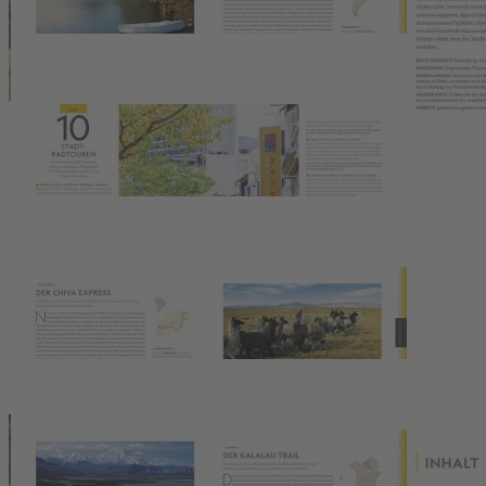
Touren
laden zu neuen Abenteuern ein. Eine
Inspirationsquelle
für Reisende, die nach neuen Abenteuern suchen und sich von den
Schönheiten dieser Welt verzaubern lassen möchten.
Dieses umfassende Buch bietet Ihnen alles, was Sie für Ihre nächste
Weltreise benötigen: von den besten Reisezielen über praktische
Tipps bis hin zu Insider-Informationen. Egal, ob Sie nach Abenteuer,
Entspannung oder einfach nur nach neuen Erlebnissen suchen,
dieses Buch wird Sie sicher inspirieren.
Bestellen Sie jetzt Ihr Exemplar von "Das ultimative Weltreisebuch"
und bereiten Sie sich auf das Abenteuer Ihres Lebens vor. Mit
diesem Buch an Ihrer Seite sind Sie bestens gerüstet, um Ihren
nächsten Urlaub zu planen.
Die 500 besten Fernweh-Ziele zusammengestellt von
National Geographic Experten
Inspiration durch über 20 Top-Ten-Listen
Details
Pressestimmen
Wir haben andere Produkte gefunden, die Ihnen gefallen
könnten!