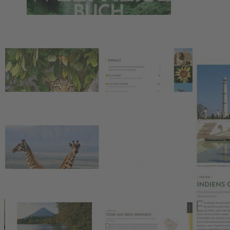
39,99 €
Vorzugspreis für Abonnenten
1
Zum Warenkorb hinzufügen
oder im Handel kaufen
Zur Wunschliste hinzufügen
Sofort lieferbar
Die 500 besten Fernweh-Ziele zusammengestellt von National
Geographic Experten
400 Seiten, ca. 400 Abbildungen, Format 22,8 x 29,6 cm,
Hardcover
Beschreibung
Best of the world
Ein Bildband zu den
500 schönsten Reisezielen weltweit
zusammengestellt von den National Geographic Reiseexperten.
Reisen ist eine der aufregendsten und inspirierendsten Erfahrungen,
die man im Leben machen kann. Und wenn Sie auf der Suche nach
dem
perfekten Reisebegleiter
sind, dann ist "Das ultimative
Weltreisebuch" genau das Richtige für Sie! Die
500 Lieblingsreisen
der erfahrenen National Geographic Reisejournalisten
wurden
in diesem charmanten Buch zusammengestellt. Die Leser können
auf eine abwechslungsreiche Reise
per Flugzeug, Auto, Zug,
Schiff oder zu Fuß
gehen und die schönsten Reiseziele weltweit
entdecken.
Kulturelle, kulinarische, actionreiche oder historische