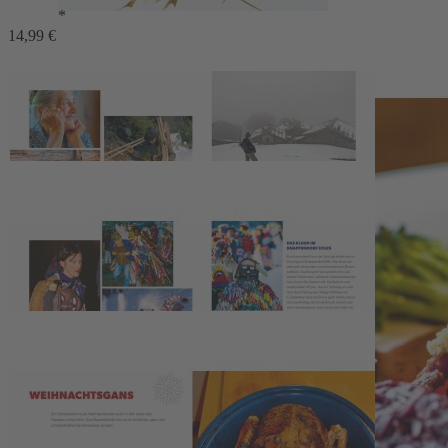
*
Adventszeit
14,99 €
27,99 €
1
Zum Warenkorb hinzufügen
oder im Handel kaufen
Zur Wunschliste hinzufügen
Sofort lieferbar
Mit festlichen Rezepten, alten Bräuchen und Traditionen durch die
Adventszeit
Beschreibung
Alle wollen Weihnachten in den Bergen feiern. Die besondere
Stimmung und die Emotionen für die besinnliche Jahreszeit bringt
uns dieses Buch nach Hause und lässt »Im dreaming of a white
Christmas« Wirklichkeit werden: In den Alpen kann man inmitten
verschneiter Berge richtig stimmungsvoll Weihnachten feiern. Von
der Adventszeit über die Feiertage, die Zeit zwischen den Jahren bis
zu Silvester, Neujahr und Dreikönig zeigt dieses Buch die urigsten
Traditionen und besten Rezepte aus der Bergwelt. Folgen Sie uns
zum Klosn-Lauf in Stilfs oder zum Scheibenschlagen im Vinschgau
und genießen Sie klassische Weihnachtsgans, Schlutzkrapfen und
Brandenberger Prügeltorte.
Details
Autor:Innen-Information