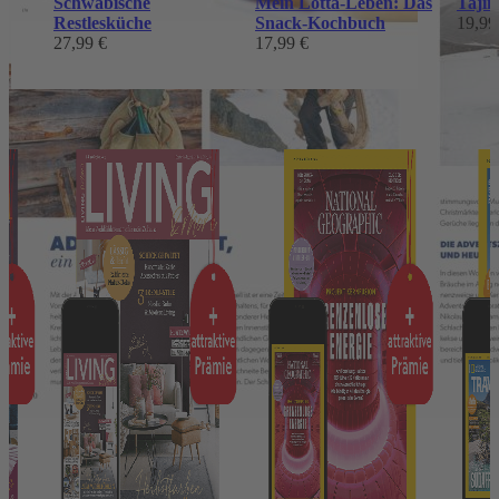
Schwäbische
Mein Lotta-Leben: Das
Tajin
Restlesküche
Snack-Kochbuch
19,99
27,99 €
17,99 €
Das könnte Ihnen auch gefallen