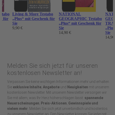
stabo
Living & More Testabo
NATIONAL
NAT
k für
„Plus“ mit Geschenk für
GEOGRAPHIC Testabo
GEO
Sie
„Plus“ mit Geschenk für
TRAV
9,90 €
Sie
„Plus
14,90 €
Sie
14,90
Melden Sie sich jetzt für unseren
kostenlosen Newsletter an!
Verpassen Sie keine wichtigen Informationen mehr und erhalten
Sie
exklusive Inhalte
,
Angebote
und
Neuigkeiten
mit unserem
kostenlosen Newsletter. Mit unserem Newsletter versorgen wir
Sie mit allem, was Ihr Herz höherschlagen lässt:
spannende
Neuerscheinungen
,
Preis-Aktionen
,
Gewinnspiele und
vielem mehr
. Melden Sie sich jetzt unverbindlich und kostenlos
zu unserem Newsletter an. Den Newsletter können Sie jederzeit