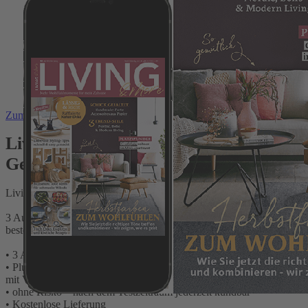
Zum Anfang der Bildergalerie springen
Living & More Testabo „Plus“ mit
Geschenk für Sie
Living & More - Mehr Wohlfühlmomente für mein Zuhause
3 Ausgaben Print + Digital bequem und sicher direkt beim Verlag
bestellen und Vorteile testen:
• 3 Ausgaben ohne Risiko mit Preisvorteil testen
• Plus Sofort-Zugriff auf das E-Paper und das digitale Lesearchiv
mit Vorlesefunktion
• ohne Risko – nach dem Testzeitraum jederzeit kündbar
• Kostenlose Lieferung