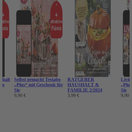
shalt
Selbst gemacht Testabo
RATGEBER
Livin
abo
„Plus“ mit Geschenk für
HAUSHALT &
„Plus
Sie
FAMILIE 2/2024
Sie
9,90 €
3,99 €
9,90 