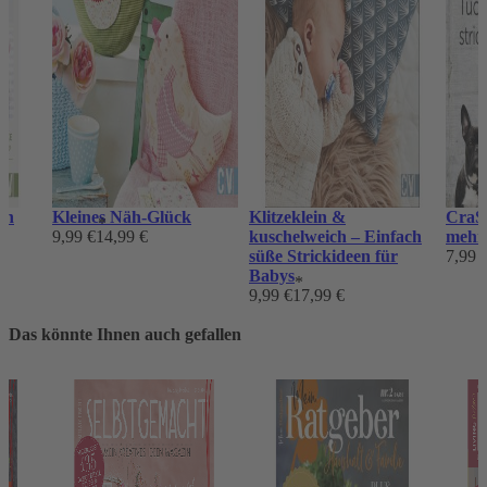
on
Kleines Näh-Glück
Klitzeklein &
CraS
*
9,99 €
14,99 €
kuschelweich – Einfach
mehr 
süße Strickideen für
7,99 
Babys
*
9,99 €
17,99 €
Das könnte Ihnen auch gefallen