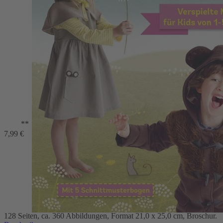
Zum Anfang der Bildergalerie springen
Tierisch süße Kinderkleidung nähen
**
Verspielte Mode für Kids von 1-5 Jahren
7,99 €
22,99 €
1
Zum Warenkorb hinzufügen
oder im Handel kaufen
Zur Wunschliste hinzufügen
Sofort lieferbar
Für kleine Entdecker genäht: Tierisch süße Kinderkleidung.
Kleidchen, Hosen, Mantel und vieles mehr.
128 Seiten, ca. 360 Abbildungen, Format 21,0 x 25,0 cm, Broschur.