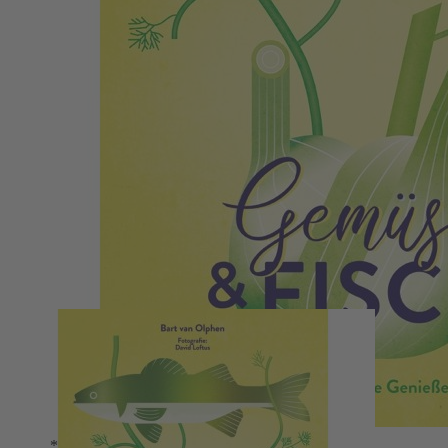
Zum Anfang der Bildergalerie springen
Gemüse & Fisch
Bart van Olphen
*
80 perfekt kombinierte Genießerrezepte