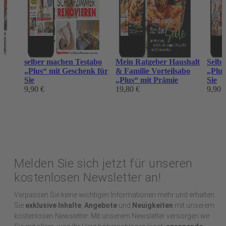
selber machen Testabo
Mein Ratgeber Haushalt
Selbs
„Plus“ mit Geschenk für
& Familie Vorteilsabo
„Plus
Sie
„Plus“ mit Prämie
Sie
9,90 €
19,80 €
9,90 
Melden Sie sich jetzt für unseren
kostenlosen Newsletter an!
Verpassen Sie keine wichtigen Informationen mehr und erhalten
Sie
exklusive Inhalte
,
Angebote
und
Neuigkeiten
mit unserem
kostenlosen Newsletter. Mit unserem Newsletter versorgen wir