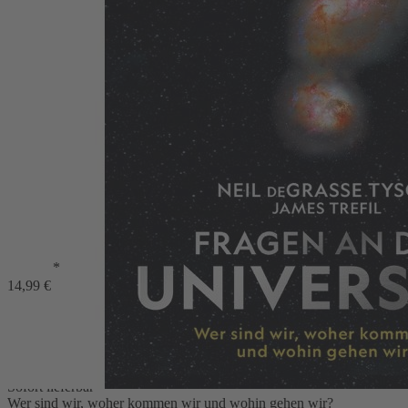
Zum Anfang der Bildergalerie springen
Fragen an das Universum
Neil deGrasse Tyson, James Trefil
*
Wer sind wir, woher kommen wir und wohin gehen wir?
14,99 €
32,99 €
11,99 €
Vorzugspreis für Abonnenten
1
Zum Warenkorb hinzufügen
oder im Handel kaufen
Zur Wunschliste hinzufügen
Sofort lieferbar
Wer sind wir, woher kommen wir und wohin gehen wir?