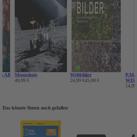
m All
Moonshots
Weltbilder
P.M. 
*
-
49,99 €
24,99 €
45,00 €
WIS
14,99
Das könnte Ihnen auch gefallen