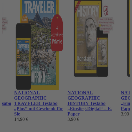
NATIONAL
NATIONAL
NAT
GEOGRAPHIC
GEOGRAPHIC
GEOG
lsabo
TRAVELER Testabo
HISTORY Testabo
„Eins
„Plus“ mit Geschenk für
„Einstieg-Digital“ – E-
Pape
Sie
Paper
3,90 
14,90 €
3,90 €