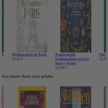
uch
Weihnachten in Paris
Zauberhafte
The B
29,99 €
Weihnachten wie bei
39,99
Harry Potter
24,99 €
Das könnte Ihnen auch gefallen