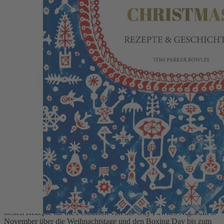
Zum Anfang der Bildergalerie springen
Fortnum & Mason: A Very British
Christmas
Rezepte & Geschichten
Artikel vergriffen
39,99 €
Artikel vergriffen
oder im Handel kaufen
Rezepte & Geschichten
Beschreibung
Das erste Buch für eine englische Weihnachtszeit präsentiert die 111
besten Rezepte für die Festsaison von der Guy Fawkes Night am 5.
November über die Weihnachtstage und den Boxing Day bis zum