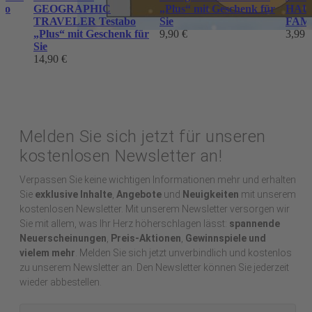
abo
GEOGRAPHIC
„Plus“ mit Geschenk für
HAU
TRAVELER Testabo
Sie
FAMI
„Plus“ mit Geschenk für
9,90 €
3,99 
Sie
14,90 €
Melden Sie sich jetzt für unseren
kostenlosen Newsletter an!
Verpassen Sie keine wichtigen Informationen mehr und erhalten
Sie
exklusive Inhalte
,
Angebote
und
Neuigkeiten
mit unserem
kostenlosen Newsletter. Mit unserem Newsletter versorgen wir
Sie mit allem, was Ihr Herz höherschlagen lässt:
spannende
Neuerscheinungen
,
Preis-Aktionen
,
Gewinnspiele und
vielem mehr
. Melden Sie sich jetzt unverbindlich und kostenlos
zu unserem Newsletter an. Den Newsletter können Sie jederzeit
wieder abbestellen.