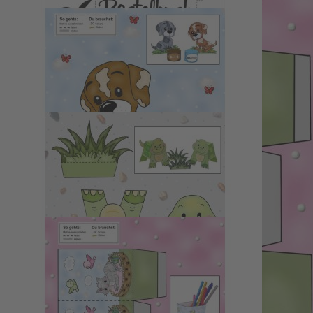
7,99 €
1
Zum Warenkorb hinzufügen
oder im Handel kaufen
Zur Wunschliste hinzufügen
Sofort lieferbar
Beschreibung
Schneiden mit der Schere macht jedem Kind Spaß! Oft scheitert
dieses wichtige Feinmotorik Training nur an den passenden
Projekten. Da schafft dieses Bastelbuch Abhilfe: eine kreative
Kinderbeschäftigung mit Tiermotiven zum Anmalen, Ausschneiden
und Zusammenkleben. Ob Hundewelpen, Katzenbaby oder
Affenkind die niedlichen Zeichnungen gefallen jedem Vorschüler
und machen ihn flugs zum Ausschneide und Bastelprofi. Also:
Stifte, Schere und Klebstoff bereitlegen und los gehts! Bastelspaß
garantiert!
Details
Autor:Innen-Information
Pressestimmen
Wir haben andere Produkte gefunden, die Ihnen gefallen
könnten!