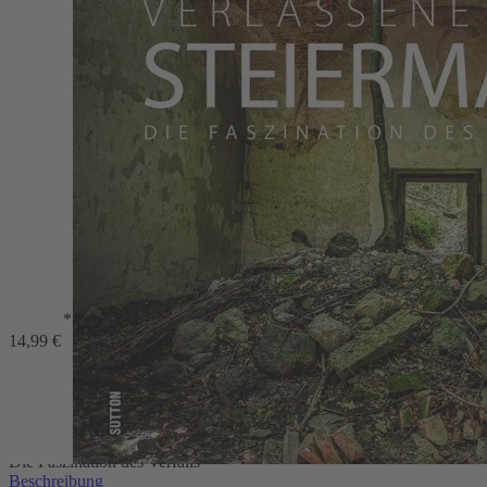
Zum Anfang der Bildergalerie springen
Verlassene Orte Steiermark
Thomas Windisch
*
Die Faszination des Verfalls
14,99 €
29,99 €
1
Zum Warenkorb hinzufügen
oder im Handel kaufen
Zur Wunschliste hinzufügen
Sofort lieferbar
Die Faszination des Verfalls
Beschreibung