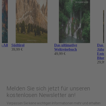
m All
Südtirol
Das ultimative
Das G
-
39,99 €
Weltreisebuch
Jähri
49,99 €
Entde
Blue 
29,99
Melden Sie sich jetzt für unseren
kostenlosen Newsletter an!
Verpassen Sie keine wichtigen Informationen mehr und erhalten