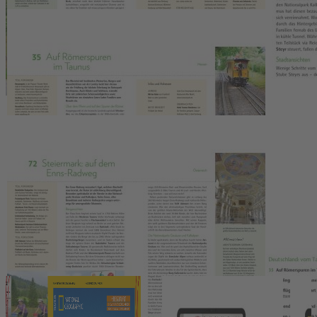
Beim
perfekten Familienurlaub
ist Planung alles. Die Fahrt darf
nicht zu lang und das Ziel nicht zu langweilig sein. Mit diesem
Reiseführer gelingt der Familientrip garantiert: Ob zu Höhlen und
Hexen in den Harz oder zum Kanufahren an die Mosel –
Deutschland, Österreich und die Schweiz stecken voller
Überraschungen für kleine und große Entdecker. Von Eltern erprobt
und recherchiert.
Zahlreiche Erlebnis-, Abenteuer- und Ausflugsziele für Groß
und Klein
Mit Tipps zu kinderfreundlichen Unterkünften, Restaurants
und Unternehmungen
Details
Pressestimmen
Das könnte Ihnen auch gefallen