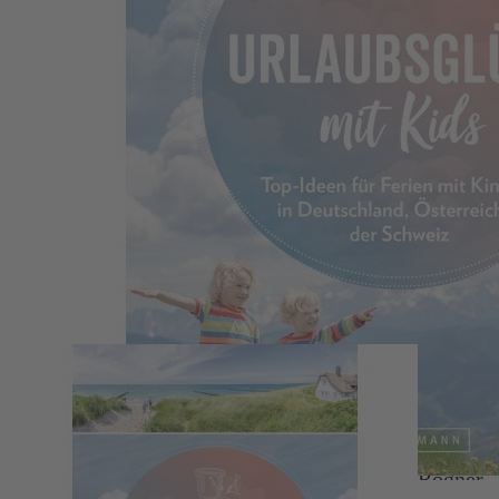
Zum Anfang der Bildergalerie springen
Urlaubsglück mit Kids
Michael Pröttel, Britta Mentzel, Ortrun Egelkraut,
Elisabeth Rohata, Tassilo Wengel, Katharina Rögner,