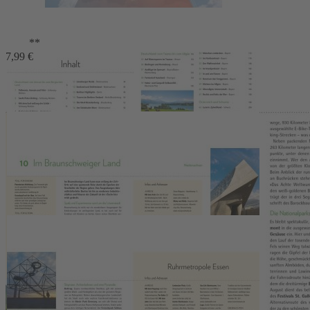
Dipl. I Adelmann
Top-Ideen für Ferien mit Kindern in Deutschland, Österreich & der
**
Schweiz
7,99 €
19,99 €
1
Zum Warenkorb hinzufügen
oder im Handel kaufen
Zur Wunschliste hinzufügen
Sofort lieferbar
Klettern im Allgäu, Skifahren im Lungau oder Abenteuerspiele im
Ötztal? Ein Reiseführer voller Überraschungen für kleine und große
Entdecker!
240 Seiten, ca. 280 Abbildungen, Format 16,5 x 23,5 cm,
Klappenbroschur mit Fadenheftung.
Diesen Artikel gibt es auch als E-Book: Bitte nutzen Sie den Link
"oder im Handel kaufen."
Beschreibung
Glückliche Kinder + entspannte Eltern = Urlaub pur
Klettern im Allgäu, Skifahren im Lungau oder Abenteuerspiele im
Ötztal? Ein Reiseführer voller Überraschungen für kleine und große
Entdecker!