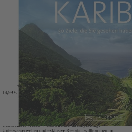
Zum Anfang der Bildergalerie springen
Highlights Karibik
Christian Heeb, Axel Pinck
*
Die 50 Ziele, die Sie gesehen haben sollten
14,99 €
27,99 €
1
Zum Warenkorb hinzufügen
oder im Handel kaufen
Zur Wunschliste hinzufügen
Sofort lieferbar
Türkisblaues Wasser, weiße Strände, farbenprächtige
Unterwasserwelten und exklusive Resorts - willkommen im