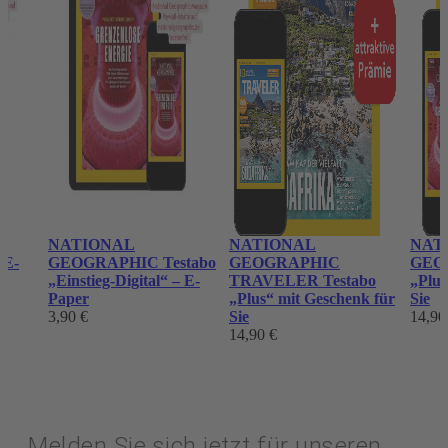
o
NATIONAL
NATIONAL
NAT
 E-
GEOGRAPHIC Testabo
GEOGRAPHIC
GEOG
„Einstieg-Digital“ – E-
TRAVELER Testabo
„Plus
Paper
„Plus“ mit Geschenk für
Sie
3,90 €
Sie
14,90
14,90 €
Melden Sie sich jetzt für unseren