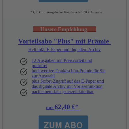
*3,30 € pro Ausgabe im Test, danach 5,20 €/Ausgabe
Unsere
Empfehlung
Vorteilsabo "Plus" mit Prämie
Heft inkl. E-Paper und digitalem Archiv
12 Ausgaben mit Preisvorteil und
portofrei
hochwertige Dankeschön-Prämie für Sie
zur Auswahl
plus Sofort-Zugriff auf das E-Paper und
das digitale Archiv mit Vorlesefunktion
nach einem Jahr jederzeit kündbar
62,40 €
*
nur
ZUM ABO