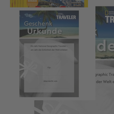
Produktanhänge
Download: Geschenkurkunde
.pdf
3.45MB
NATIONAL GEOGRAPHIC TRAVELER
6 Ausgaben im Jahr - bequem und sicher direkt beim Verlag im Abo
bestellen.
Ein ganzes Jahr Freude schenken
Kostenlose Lieferung³ direkt zum Beschenkten
Gutschein zum direkt ausdrucken und überreichen
Ohne Risiko
– das Geschenkabonnement endet automatisch
Wählen Sie die Startausgabe
1
Zum Warenkorb hinzufügen
46,80 €
1
Zum Warenkorb hinzufügen
Jetzt Prämie auswählen
Prämien
Wählen Sie Ihre Prämie