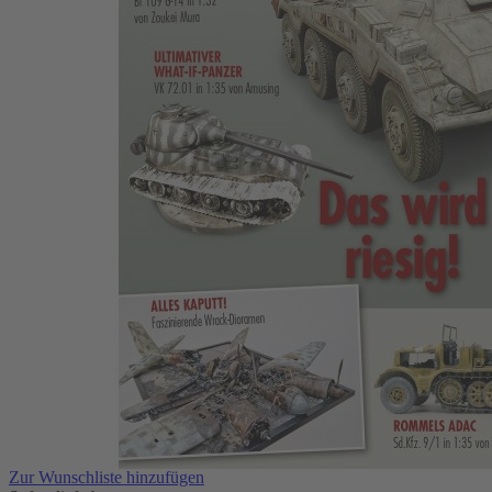
Zum Anfang der Bildergalerie springen
Modellbau Jahrbuch 16/2026
Das wird riesig
12,90 €
Auswählen
Ausgabenart
Print
12,90 €
Sofort lieferbar
Digital
11,99 €
Sofort
lieferbar
1
Zum Warenkorb hinzufügen
oder im Handel kaufen
Zur Wunschliste hinzufügen