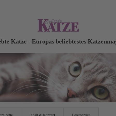
ebte Katze - Europas beliebtestes Katzenma
nzelhefte
Inhalt & Konzept
Leserservice