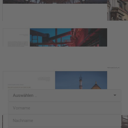
Melden Sie sich jetzt für unseren
kostenlosen Newsletter an!
Verpassen Sie keine wichtigen Informationen mehr und erhalten
Sie
exklusive Inhalte
,
Angebote
und
Neuigkeiten
mit unserem
kostenlosen Newsletter. Mit unserem Newsletter versorgen wir
Sie mit allem, was Ihr Herz höherschlagen lässt:
spannende
Neuerscheinungen
,
Preis-Aktionen
,
Gewinnspiele und
vielem mehr
. Melden Sie sich jetzt unverbindlich und kostenlos
zu unserem Newsletter an. Den Newsletter können Sie jederzeit
wieder abbestellen.