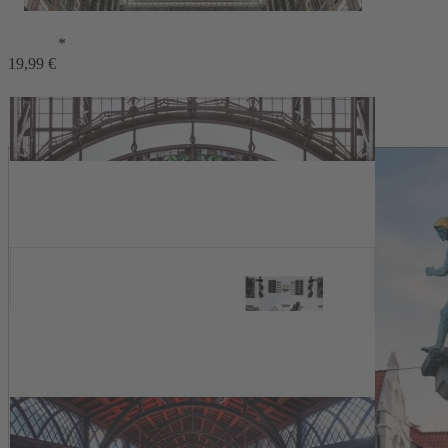
Martin Schnober-Sen
*
Von Gründern, Fabriken und Maschinen
19,99 €
49,99 €
1
Zum Warenkorb hinzufügen
oder im Handel kaufen
Zur Wunschliste hinzufügen
Sofort lieferbar
Von Gründern, Fabriken und Maschinen
Beschreibung
Viele großartige Bauten des industriellen Zeitalters sind heute durch
die UNESCO als Welterbe geadelt, doch auch die unzähligen
familiär geführten Betriebe vom Textilwerk bis zur exotischen
Zigarettenfabrik haben Deutschland als Industrienation geprägt. Das
Buch stellt die eindrucksvollsten Industriebauwerke und Fabriken
vor und erzählt spannend vom Unternehmergeist ihrer Gründer, von
neuen Produkten, technischen Innovationen und Arbeit in einer
bewegten Zeit. Günther Bayerls Bilder setzen Deutschlands
lebendigem industriellen Erbe ein meisterhaftes Denkmal.
Details
Autor:Innen-Information
Pressestimmen