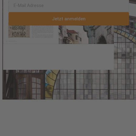
Jetzt anmelden
Mit dem Klick auf "Jetzt anmelden" bestätigen Sie, die
Datenschutzerklärung
gelesen und die
Allgemeinen
Geschäftsbedingungen
für die Online-Dienste der GeraNova
Bruckmann Verlagshaus GmbH akzeptiert zu haben.
IHRE EINKAUFS-VORTEILE IM
ÜBERBLICK
Käuferschutz