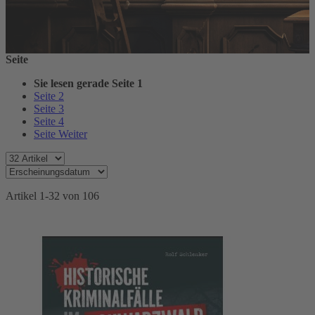
Seite
Sie lesen gerade Seite
1
Seite
2
Seite
3
Seite
4
Seite
Weiter
Artikel
1
-
32
von
106