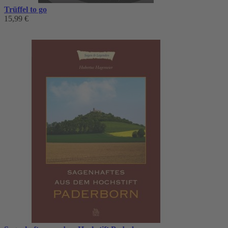
Trüffel to go
15,99 €