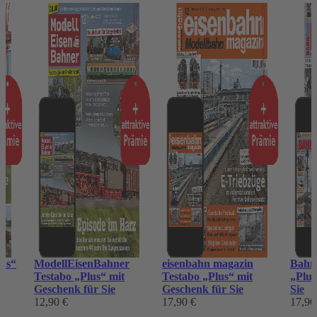
us“
ModellEisenBahner
eisenbahn magazin
Bahn
ie
Testabo „Plus“ mit
Testabo „Plus“ mit
„Plus
Geschenk für Sie
Geschenk für Sie
Sie
12,90 €
17,90 €
17,90