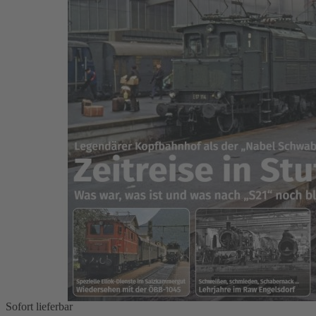
Zum Anfang der Bildergalerie springen
Bahn Extra 4/2026
Bahn Extra 4/2026
13,90 €
Auswählen
Ausgabenart
Print
13,90 €
Sofort lieferbar
Digital
12,99 €
Sofort
lieferbar
1
Zum Warenkorb hinzufügen
Zur Wunschliste hinzufügen
Sofort lieferbar