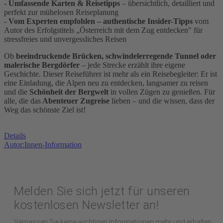
-
Umfassende Karten & Reisetipps
– übersichtlich, detailliert und
perfekt zur mühelosen Reiseplanung
-
Vom Experten empfohlen – authentische Insider-Tipps
vom
Autor des Erfolgstitels „Österreich mit dem Zug entdecken" für
stressfreies und unvergessliches Reisen
Ob
beeindruckende Brücken, schwindelerregende Tunnel oder
malerische Bergdörfer
– jede Strecke erzählt ihre eigene
Geschichte. Dieser Reiseführer ist mehr als ein Reisebegleiter: Er ist
eine Einladung, die Alpen neu zu entdecken, langsamer zu reisen
und die
Schönheit der Bergwelt
in vollen Zügen zu genießen. Für
alle, die das
Abenteuer Zugreise
lieben – und die wissen, dass der
Weg das schönste Ziel ist!
Details
Autor:Innen-Information
Melden Sie sich jetzt für unseren
kostenlosen Newsletter an!
Verpassen Sie keine wichtigen Informationen mehr und erhalten