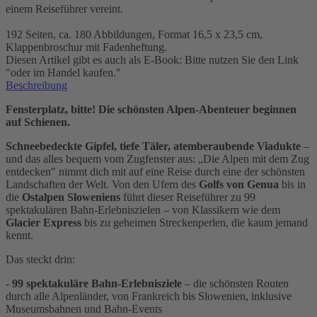
einem Reiseführer vereint.
192 Seiten, ca. 180 Abbildungen, Format 16,5 x 23,5 cm,
Klappenbroschur mit Fadenheftung.
Diesen Artikel gibt es auch als E-Book: Bitte nutzen Sie den Link
"oder im Handel kaufen."
Beschreibung
Fensterplatz, bitte! Die schönsten Alpen-Abenteuer beginnen
auf Schienen.
Schneebedeckte Gipfel, tiefe Täler, atemberaubende Viadukte
–
und das alles bequem vom Zugfenster aus: „Die Alpen mit dem Zug
entdecken" nimmt dich mit auf eine Reise durch eine der schönsten
Landschaften der Welt. Von den Ufern des
Golfs von Genua
bis in
die
Ostalpen Sloweniens
führt dieser Reiseführer zu 99
spektakulären Bahn-Erlebniszielen – von Klassikern wie dem
Glacier Express
bis zu geheimen Streckenperlen, die kaum jemand
kennt.
Das steckt drin:
-
99 spektakuläre Bahn-Erlebnisziele
– die schönsten Routen
durch alle Alpenländer, von Frankreich bis Slowenien, inklusive
Museumsbahnen und Bahn-Events