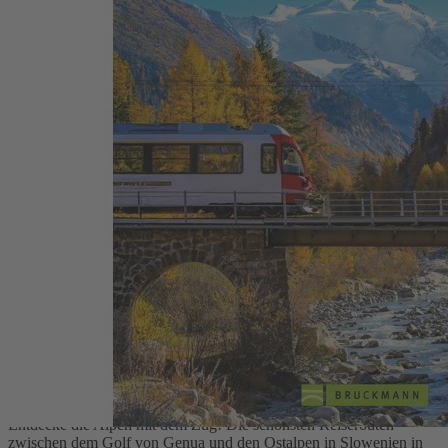
Zum Anfang der Bildergalerie springen
Die Alpen mit dem Zug entdecken
Mag. Markus Inderst
Die schönsten Routen und 99 spektakuläre Bahn-Erlebnisziele
22,99 €
1
Zum Warenkorb hinzufügen
oder im Handel kaufen
Zur Wunschliste hinzufügen
Sofort lieferbar
Entdecke die Alpen mit dem Zug! Die schönsten Reiserouten
zwischen dem Golf von Genua und den Ostalpen in Slowenien in