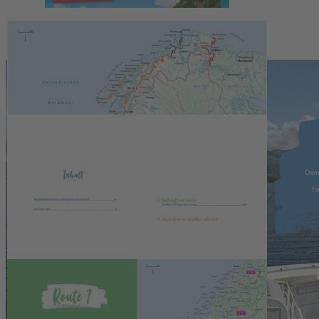
Camping- und Stellplätzen. GPS-Tracks zum Download.
24,99 €
1
Zum Warenkorb hinzufügen
oder im Handel kaufen
Zur Wunschliste hinzufügen
Sofort lieferbar
Beeindruckende Touren durch Norwegens wilden Norden – perfekt
für dein Wohnmobil-Abenteuer, mit GPS-Tracks und praktischen
Tipps!
192 Seiten, ca. 250 Abbildungen, Format 16,5 x 23,5 cm, Broschur
mit Fadenheftung.
Diesen Artikel gibt es auch als E-Book: Bitte nutzen Sie den Link
"oder im Handel kaufen."
Beschreibung
Wilde Wälder und grandiose Fjorde
Zum Nordkap und durch Norwegens rauen Norden führen
traumhafte Routen
durch
beeindruckende Fjordlandschaften
und
wilde Wälder
. Atemberaubende Natur, versteckte Passstraßen
und idyllische Nationalparks zwischen Trondheim und Tromsø