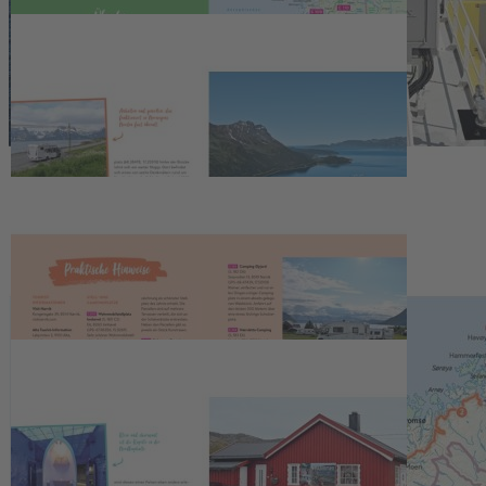
machen die Reise unvergesslich. Mit
praktischen Tipps und Infos
zu naturnahen Stellplätzen, landschaftlichen Must-Sees und
kulturellen Highlights.
- Auf acht sorgfältig recherchierten Touren durch das
Camperparadies Nordnorwegen
- Tipps für Naturhighlights und Aktivurlaub
- Mit Stell- und Campingplätzen, GPS-Daten zum Download und
Straßenatlas
Ein unvergessliches Abenteuer durch unberührte Natur!
Zum
GPS-DOWNLOAD
Details
Autor:Innen
Melden Sie sich jetzt für unseren
kostenlosen Newsletter an!
Verpassen Sie keine wichtigen Informationen mehr und erhalten