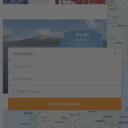
Sie
exklusive Inhalte
,
Angebote
und
Neuigkeiten
mit unserem
kostenlosen Newsletter. Mit unserem Newsletter versorgen wir
Sie mit allem, was Ihr Herz höherschlagen lässt:
spannende
Neuerscheinungen
,
Preis-Aktionen
,
Gewinnspiele und
vielem mehr
. Melden Sie sich jetzt unverbindlich und kostenlos
zu unserem Newsletter an. Den Newsletter können Sie jederzeit
wieder abbestellen.
Jetzt anmelden
Mit dem Klick auf "Jetzt anmelden" bestätigen Sie, die
Datenschutzerklärung
gelesen und die
Allgemeinen