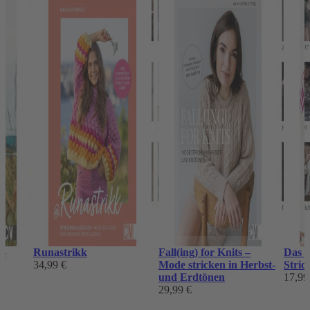
r-
Runastrikk
Fall(ing) for Knits –
Das g
34,99 €
Mode stricken in Herbst-
Stric
und Erdtönen
17,99
29,99 €