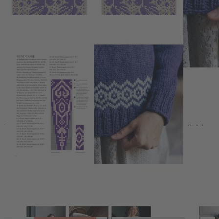
Levels in die Welt des
Scandi Strickens
eintauchen. Die
ausgereiften Beschreibungen führen Schritt für Schritt durch das
Projekt, sodass jeder die Kunst des
Stricken ohne Naht
erlernen
und anwenden kann. Die
Scandi-Pullover
sind nicht nur modisch,
sondern auch zeitlos, perfekt für jeden Anlass und geeignet für
vielseitige Looks.
-
Nahtloses Design
: Ermöglicht maximalen Komfort und Freiheit
beim Tragen.
-
Umfangreiche Anleitungen
: Bieten eine klare Schritt-für-Schritt-
Hilfe, ideal für alle Stricklevel.
-
Luxuriöse Materialien
: Sorgen für ein angenehmes Tragegefühl
und lange Haltbarkeit.
Mit den Rundpassenpullovern von Niina Laitinen wird das Stricken
zu einem wahren Vergnügen. Entdecken Sie die Freude am Stricken
neu und kreieren Sie Ihre eigenen Fashion-Highlights!
Details
Autor:Innen
Wir haben andere Produkte gefunden, die Ihnen gefallen
könnten!