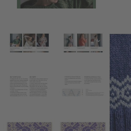
Niina Laitinen
Florale Strick-Designs ohne Naht
24,99 €
1
Zum Warenkorb hinzufügen
oder im Handel kaufen
Zur Wunschliste hinzufügen
Sofort lieferbar
Traumhaft weiche Rundpassenpullover mit floralen Mustern.
Nahtlos gestrickt, edel & modisch – mit langen, detaillierten
Anleitungen für jedes Level
192 Seiten, Format 19,3 x 26,1 cm, Hardcover.
Beschreibung
Die wunderschönen
Rundpassenpullover
von Niina Laitinen
übernehmen den Stricktrend mit einer
nahtlosen
Eleganz, die jedes
Outfit veredelt. Diese
Pullover mit Rundpasse
bieten nicht nur
einen hohen
Tragekomfort
, sondern auch die Möglichkeit, mit
floralen Mustern
zu experimentieren. Die Kombination aus
Raglan von oben
Stricken und luxuriösen, weichen Materialien
macht diese Modelle zu einem Must-have für jeden Strickliebhaber.
Dank der detaillierten Anleitungen können Stricker*innen jeden